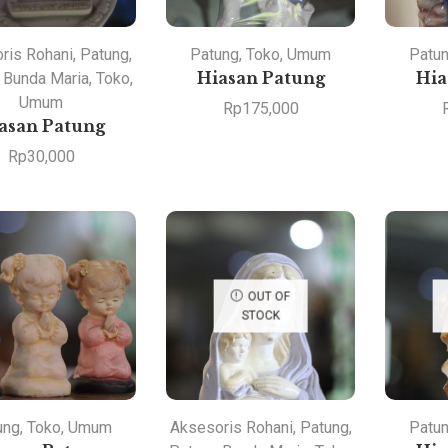
ris Rohani
,
Patung
,
Patung
,
Toko
,
Umum
Patu
 Bunda Maria
,
Toko
,
Hiasan Patung
Hia
Umum
Rp
175,000
asan Patung
Rp
30,000
OUT OF
STOCK
ung
,
Toko
,
Umum
Aksesoris Rohani
,
Patung
,
Patu