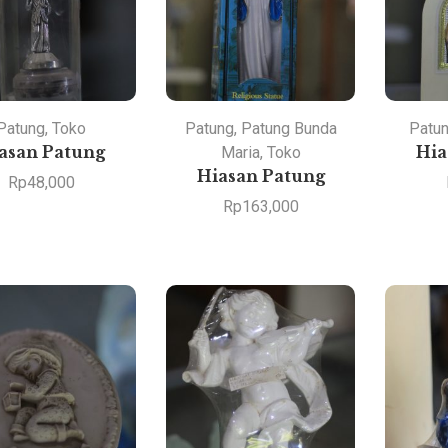
Patung
,
Toko
Patung
,
Patung Bunda
Patu
asan Patung
Maria
,
Toko
Hia
Hiasan Patung
Rp
48,000
Rp
163,000