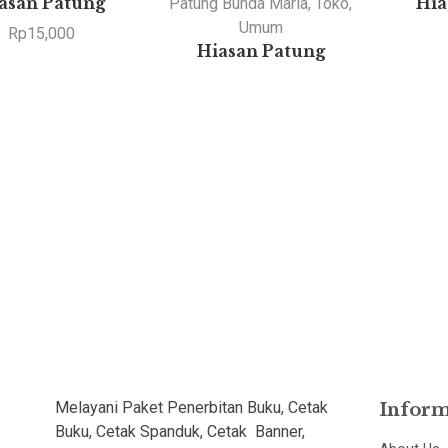
asan Patung
Patung Bunda Maria
,
Toko
,
Hia
Umum
Rp
15,000
Hiasan Patung
Melayani Paket Penerbitan Buku, Cetak
Inform
Buku, Cetak Spanduk, Cetak Banner,