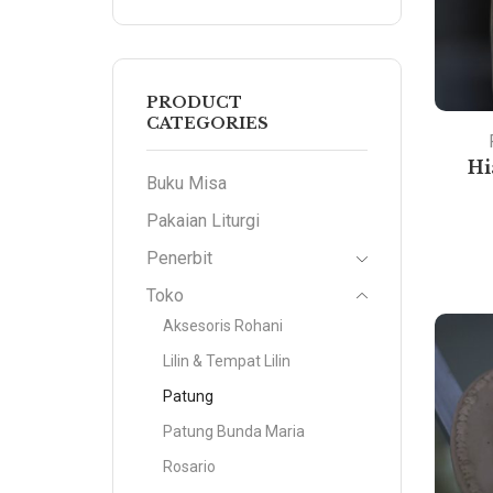
PRODUCT
CATEGORIES
Hi
Buku Misa
Pakaian Liturgi
Penerbit
Toko
Aksesoris Rohani
Lilin & Tempat Lilin
Patung
Patung Bunda Maria
Rosario