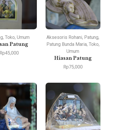
ng
,
Toko
,
Umum
Aksesoris Rohani
,
Patung
,
san Patung
Patung Bunda Maria
,
Toko
,
Umum
Rp
45,000
Hiasan Patung
Rp
75,000