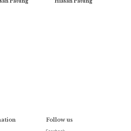
san Patung
Hiasan Patung
ation
Follow us