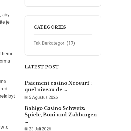
, aby
te je
CATEGORIES
Tak Berkategori
(17)
 herni
forma
LATEST POST
umne
Paiement casino Neosurf :
pred
quel niveau de ...
mela byt
5 Agustus 2026
Bahigo Casino Schweiz:
Spiele, Boni und Zahlungen
...
ow s
23 Juli 2026