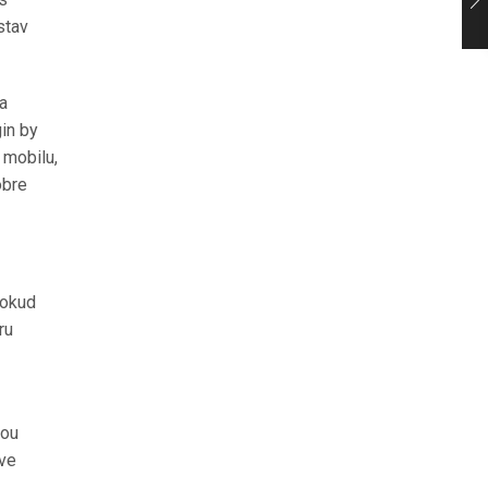
stav
na
gin by
 mobilu,
obre
Pokud
ru
nou
ove