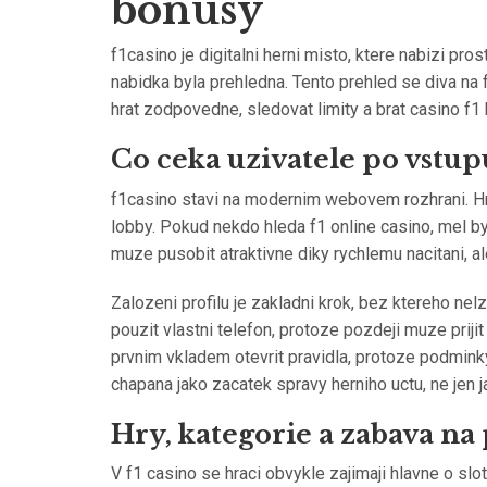
bonusy
f1casino je digitalni herni misto, ktere nabizi pro
nabidka byla prehledna. Tento prehled se diva na f
hrat zodpovedne, sledovat limity a brat casino f1
Co ceka uzivatele po vstu
f1casino stavi na modernim webovem rozhrani. Hra
lobby. Pokud nekdo hleda f1 online casino, mel by
muze pusobit atraktivne diky rychlemu nacitani, a
Zalozeni profilu je zakladni krok, bez ktereho nel
pouzit vlastni telefon, protoze pozdeji muze prij
prvnim vkladem otevrit pravidla, protoze podmink
chapana jako zacatek spravy herniho uctu, ne jen j
Hry, kategorie a zabava na
V f1 casino se hraci obvykle zajimaji hlavne o sl