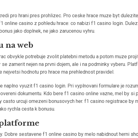
stredi pro hrani pres prohlizec. Pro ceske hrace muze byt dulezite
1 online casino z pohledu hrace: co nabizi f1 casino login. Dulezi
 bonus jako doplnek, ne jako zarucenou vyhru.
pu na web
c obvykle potrebuje zvolit platebni metodu a potom muze projit
 se zamerit nejen na prvni dojem, ale i na podminky vyberu. Plat
le nejvetsi hodnotu pro hrace ma prehlednost pravidel.
ze naplno vyuzit f1 casino login. Pri vyplnovani formulare je roz
it overeni dokumentu. Kdo bere f1 casino online vazne, mel by si 
y casto urcuji omezeni bonusovych her. f1 casino registrace by 
ako rychla cesta k bonusu.
 platforme
oty. Dobre sestavene f1 online casino by melo nabidnout herni sh