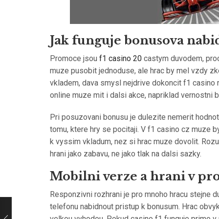
Jak funguje bonusova nabi
Promoce jsou
f1 casino 20
castym duvodem, proc 
muze pusobit jednoduse, ale hrac by mel vzdy z
vkladem, dava smysl nejdrive dokoncit f1 casino r
online muze mit i dalsi akce, napriklad vernostni b
Pri posuzovani bonusu je dulezite nemerit hodnotu
tomu, ktere hry se pocitaji. V f1 casino cz muze
k vyssim vkladum, nez si hrac muze dovolit. Rozu
hrani jako zabavu, ne jako tlak na dalsi sazky.
Mobilni verze a hrani v pr
Responzivni rozhrani je pro mnoho hracu stejne du
telefonu nabidnout pristup k bonusum. Hrac obvyk
velkou vyhodou. Pokud casino f1 funguje primo v pr