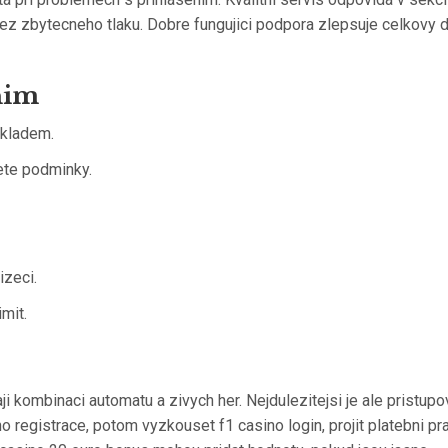
ez zbytecneho tlaku. Dobre fungujici podpora zlepsuje celkovy 
nim
vkladem.
ete podminky.
izeci.
imit.
ji kombinaci automatu a zivych her. Nejdulezitejsi je ale pristupo
o registrace, potom vyzkouset f1 casino login, projit platebni pra