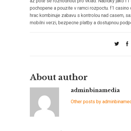
az pote se rozhodnout pro vklad. Nabidky jako f1
pochopene a pouzite v ramci rozpoctu. f1 casino c
hrac kombinuje zabavu s kontrolou nad casem, saz
mobilni verzi, bezpecne platby a dostupnou podpo
About author
adminbinamedia
Other posts by adminbiname