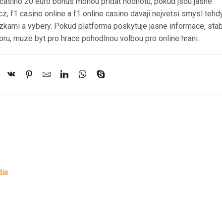
 casino 20 euro bonus mohou pridat hodnotu, pokud jsou jasne
z, f1 casino online a f1 online casino davaji nejvetsi smysl tehd
kami a vybery. Pokud platforma poskytuje jasne informace, stab
ru, muze byt pro hrace pohodlnou volbou pro online hrani.
dia