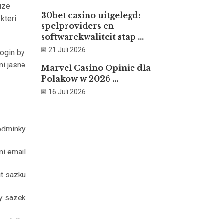
uze
30bet casino uitgelegd:
kteri
spelproviders en
softwarekwaliteit stap ...
21 Juli 2026
login by
ni jasne
Marvel Casino Opinie dla
Polakow w 2026 ...
16 Juli 2026
odminky
ni email
it sazku
ty sazek