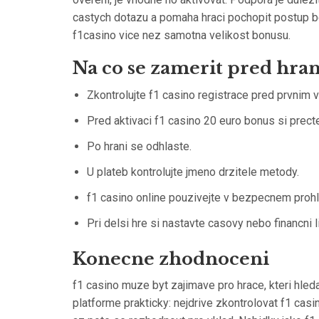
castych dotazu a pomaha hraci pochopit postup b
f1casino vice nez samotna velikost bonusu.
Na co se zamerit pred hra
Zkontrolujte f1 casino registrace pred prvnim 
Pred aktivaci f1 casino 20 euro bonus si prect
Po hrani se odhlaste.
U plateb kontrolujte jmeno drzitele metody.
f1 casino online pouzivejte v bezpecnem prohl
Pri delsi hre si nastavte casovy nebo financni l
Konecne zhodnoceni
f1 casino muze byt zajimave pro hrace, kteri hleda
platforme prakticky: nejdrive zkontrolovat f1 casin