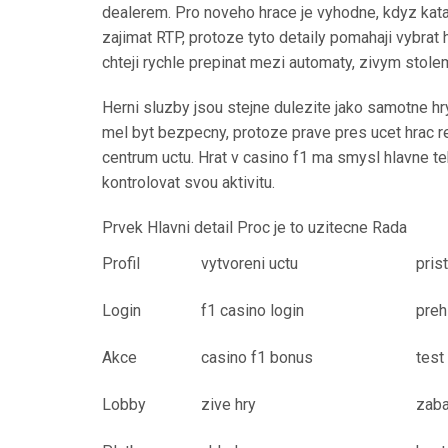
dealerem. Pro noveho hrace je vyhodne, kdyz kata
zajimat RTP, protoze tyto detaily pomahaji vybrat 
chteji rychle prepinat mezi automaty, zivym stol
Herni sluzby jsou stejne dulezite jako samotne hry
mel byt bezpecny, protoze prave pres ucet hrac re
centrum uctu. Hrat v casino f1 ma smysl hlavne t
kontrolovat svou aktivitu.
Prvek Hlavni detail Proc je to uzitecne Rada
Profil
vytvoreni uctu
pris
Login
f1 casino login
preh
Akce
casino f1 bonus
test
Lobby
zive hry
zaba