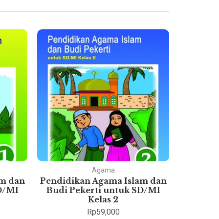
Agama
am dan
Pendidikan Agama Islam dan
Pok
D/MI
Budi Pekerti untuk SD/MI
Eko
Kelas 2
Rp
59,000