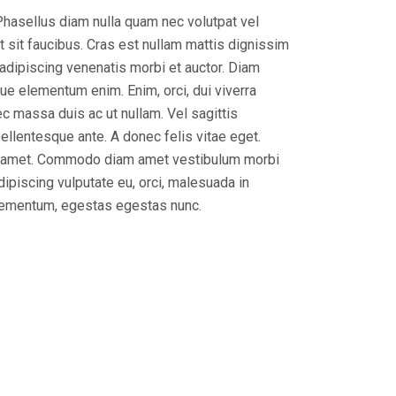
Phasellus diam nulla quam nec volutpat vel
t sit faucibus. Cras est nullam mattis dignissim
 adipiscing venenatis morbi et auctor. Diam
e elementum enim. Enim, orci, dui viverra
c massa duis ac ut nullam. Vel sagittis
ellentesque ante. A donec felis vitae eget.
 mi amet. Commodo diam amet vestibulum morbi
dipiscing vulputate eu, orci, malesuada in
elementum, egestas egestas nunc.