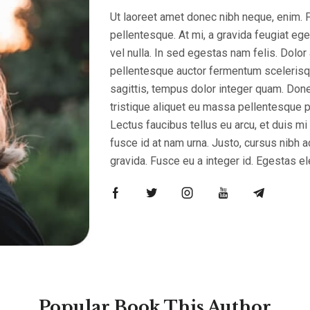
Ut laoreet amet donec nibh neque, enim. 
pellentesque. At mi, a gravida feugiat ege
vel nulla. In sed egestas nam felis. Dolor
pellentesque auctor fermentum scelerisqu
sagittis, tempus dolor integer quam. Done
tristique aliquet eu massa pellentesque p
Lectus faucibus tellus eu arcu, et duis
fusce id at nam urna. Justo, cursus nibh a
gravida. Fusce eu a integer id. Egestas 
Popular Book This Author