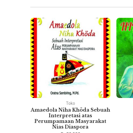
Toko
ukum
Amaedola Niha Khöda Sebuah
esia
Interpretasi atas
Perumpamaan Masyarakat
Nias Diaspora