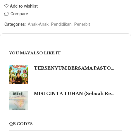
Add to wishlist
Compare
Categories:
Anak-Anak
,
Pendidikan
,
Penerbit
YOU MAY ALSO LIKE IT
TERSENYUM BERSAMA PASTOR NANDO 80 Humor Ringan tentang Iman, Kehidupan, dan Kemanusiaan
MISI CINTA TUHAN (Sebuah Refleksi Teologis dalam Cahaya Kidung Agung, Magisterium Gereja, dan Tradisi Katolik yang Mengalir dalam Keindahan Budaya serta Spiritualitas Mendalam yang Menyentuh dan Meneguhkan Hati Beriman.)
QR CODES