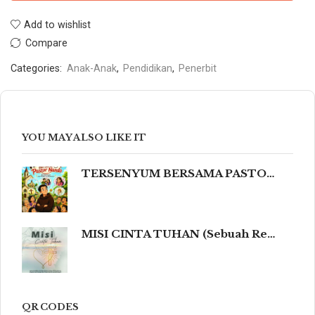
Add to wishlist
Compare
Categories:
Anak-Anak
,
Pendidikan
,
Penerbit
YOU MAY ALSO LIKE IT
TERSENYUM BERSAMA PASTOR NANDO 80 Humor Ringan tentang Iman, Kehidupan, dan Kemanusiaan
MISI CINTA TUHAN (Sebuah Refleksi Teologis dalam Cahaya Kidung Agung, Magisterium Gereja, dan Tradisi Katolik yang Mengalir dalam Keindahan Budaya serta Spiritualitas Mendalam yang Menyentuh dan Meneguhkan Hati Beriman.)
QR CODES