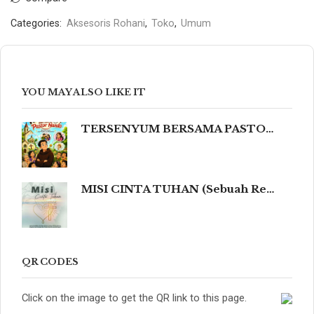
Categories:
Aksesoris Rohani
,
Toko
,
Umum
YOU MAY ALSO LIKE IT
TERSENYUM BERSAMA PASTOR NANDO 80 Humor Ringan tentang Iman, Kehidupan, dan Kemanusiaan
MISI CINTA TUHAN (Sebuah Refleksi Teologis dalam Cahaya Kidung Agung, Magisterium Gereja, dan Tradisi Katolik yang Mengalir dalam Keindahan Budaya serta Spiritualitas Mendalam yang Menyentuh dan Meneguhkan Hati Beriman.)
QR CODES
Click on the image to get the QR link to this page.