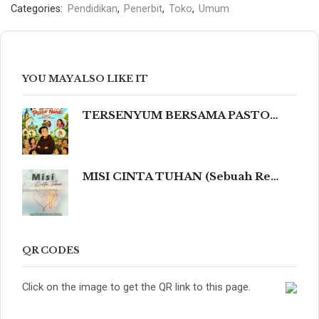
Categories:
Pendidikan
,
Penerbit
,
Toko
,
Umum
YOU MAY ALSO LIKE IT
TERSENYUM BERSAMA PASTOR NANDO 80 Humor Ringan tentang Iman, Kehidupan, dan Kemanusiaan
MISI CINTA TUHAN (Sebuah Refleksi Teologis dalam Cahaya Kidung Agung, Magisterium Gereja, dan Tradisi Katolik yang Mengalir dalam Keindahan Budaya serta Spiritualitas Mendalam yang Menyentuh dan Meneguhkan Hati Beriman.)
QR CODES
Click on the image to get the QR link to this page.