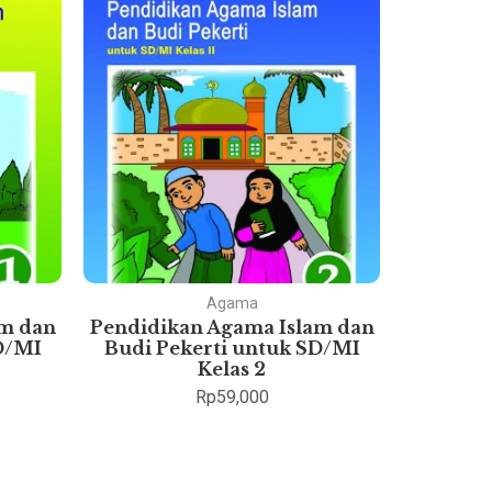
Agama
am dan
Pendidikan Agama Islam dan
Pok
D/MI
Budi Pekerti untuk SD/MI
Eko
Kelas 2
Rp
59,000