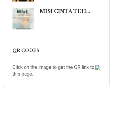
MISI CINTA TUHAN (Sebuah Refleksi Teologis dalam Cahaya Kidung Agung, Magisterium Gereja, dan Tradisi Katolik yang Mengalir dalam Keindahan Budaya serta Spiritualitas Mendalam yang Menyentuh dan Meneguhkan Hati Beriman.)
QR CODES
Click on the image to get the QR link to
this page.