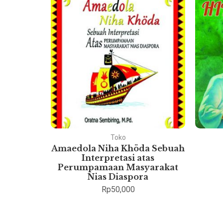
Toko
ukum
Amaedola Niha Khöda Sebuah
esia
Interpretasi atas
Perumpamaan Masyarakat
Nias Diaspora
Rp
50,000