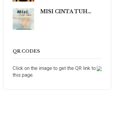
MISI CINTA TUHAN (Sebuah Refleksi Teologis dalam Cahaya Kidung Agung, Magisterium Gereja, dan Tradisi Katolik yang Mengalir dalam Keindahan Budaya serta Spiritualitas Mendalam yang Menyentuh dan Meneguhkan Hati Beriman.)
QR CODES
Click on the image to get the QR link to
this page.