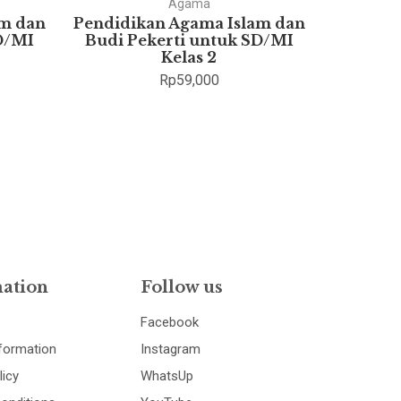
Agama
am dan
Pendidikan Agama Islam dan
Pok
D/MI
Budi Pekerti untuk SD/MI
Eko
Kelas 2
Rp
59,000
ation
Follow us
Facebook
nformation
Instagram
licy
WhatsUp