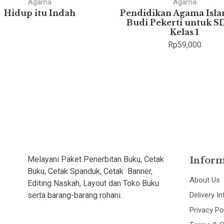
Agama
Agama
Hidup itu Indah
Pendidikan Agama Isl
Budi Pekerti untuk S
Kelas 1
Rp
59,000
Melayani Paket Penerbitan Buku, Cetak
Inform
Buku, Cetak Spanduk, Cetak Banner,
About Us
Editing Naskah, Layout dan Toko Buku
serta barang-barang rohani.
Delivery I
Privacy Po