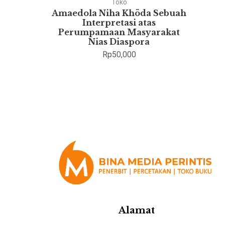
Toko
ukum
Amaedola Niha Khöda Sebuah
esia
Interpretasi atas
Perumpamaan Masyarakat
Nias Diaspora
Rp
50,000
Alamat