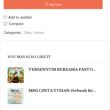
Buy now
Add to wishlist
Compare
Categories:
Toko
,
Umum
YOU MAY ALSO LIKE IT
TERSENYUM BERSAMA PASTOR NANDO 80 Humor Ringan tentang Iman, Kehidupan, dan Kemanusiaan
MISI CINTA TUHAN (Sebuah Refleksi Teologis dalam Cahaya Kidung Agung, Magisterium Gereja, dan Tradisi Katolik yang Mengalir dalam Keindahan Budaya serta Spiritualitas Mendalam yang Menyentuh dan Meneguhkan Hati Beriman.)