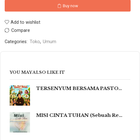
Buy now
Add to wishlist
Compare
Categories:
Toko
,
Umum
YOU MAY ALSO LIKE IT
TERSENYUM BERSAMA PASTOR NANDO 80 Humor Ringan tentang Iman, Kehidupan, dan Kemanusiaan
MISI CINTA TUHAN (Sebuah Refleksi Teologis dalam Cahaya Kidung Agung, Magisterium Gereja, dan Tradisi Katolik yang Mengalir dalam Keindahan Budaya serta Spiritualitas Mendalam yang Menyentuh dan Meneguhkan Hati Beriman.)