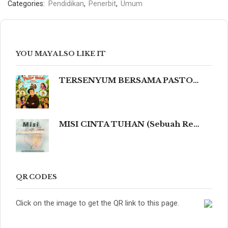
Categories:
Pendidikan
,
Penerbit
,
Umum
YOU MAY ALSO LIKE IT
TERSENYUM BERSAMA PASTOR NANDO 80 Humor Ringan tentang Iman, Kehidupan, dan Kemanusiaan
MISI CINTA TUHAN (Sebuah Refleksi Teologis dalam Cahaya Kidung Agung, Magisterium Gereja, dan Tradisi Katolik yang Mengalir dalam Keindahan Budaya serta Spiritualitas Mendalam yang Menyentuh dan Meneguhkan Hati Beriman.)
QR CODES
Click on the image to get the QR link to this page.