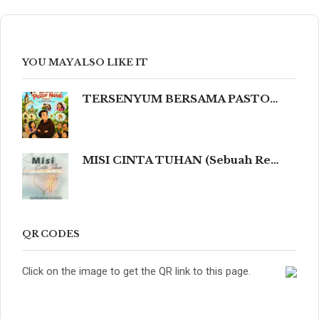
YOU MAY ALSO LIKE IT
TERSENYUM BERSAMA PASTOR NANDO 80 Humor Ringan tentang Iman, Kehidupan, dan Kemanusiaan
MISI CINTA TUHAN (Sebuah Refleksi Teologis dalam Cahaya Kidung Agung, Magisterium Gereja, dan Tradisi Katolik yang Mengalir dalam Keindahan Budaya serta Spiritualitas Mendalam yang Menyentuh dan Meneguhkan Hati Beriman.)
QR CODES
Click on the image to get the QR link to this page.