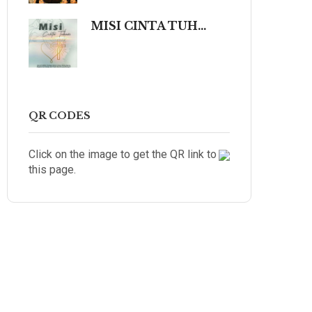
MISI CINTA TUHAN (Sebuah Refleksi Teologis dalam Cahaya Kidung Agung, Magisterium Gereja, dan Tradisi Katolik yang Mengalir dalam Keindahan Budaya serta Spiritualitas Mendalam yang Menyentuh dan Meneguhkan Hati Beriman.)
QR CODES
Click on the image to get the QR link to
this page.