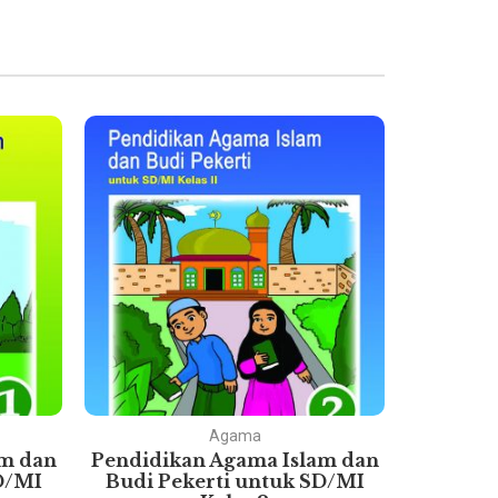
Agama
am dan
Pendidikan Agama Islam dan
Pok
D/MI
Budi Pekerti untuk SD/MI
Eko