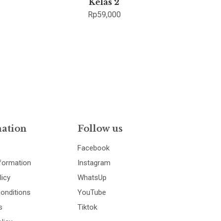
Kelas 2
Rp
59,000
ation
Follow us
Facebook
nformation
Instagram
licy
WhatsUp
onditions
YouTube
s
Tiktok