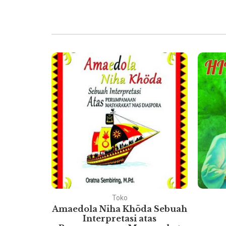
Toko
ukum
Amaedola Niha Khöda Sebuah
esia
Interpretasi atas