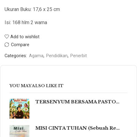
Ukuran Buku: 17,6 x 25 cm
Isi: 168 hlm 2 warna
Add to wishlist
Compare
Categories:
Agama
,
Pendidikan
,
Penerbit
YOU MAY ALSO LIKE IT
TERSENYUM BERSAMA PASTOR NANDO 80 Humor Ringan tentang Iman, Kehidupan, dan Kemanusiaan
MISI CINTA TUHAN (Sebuah Refleksi Teologis dalam Cahaya Kidung Agung, Magisterium Gereja, dan Tradisi Katolik yang Mengalir dalam Keindahan Budaya serta Spiritualitas Mendalam yang Menyentuh dan Meneguhkan Hati Beriman.)