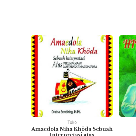
Toko
ukum
Amaedola Niha Khöda Sebuah
esia
Interpretasi atas