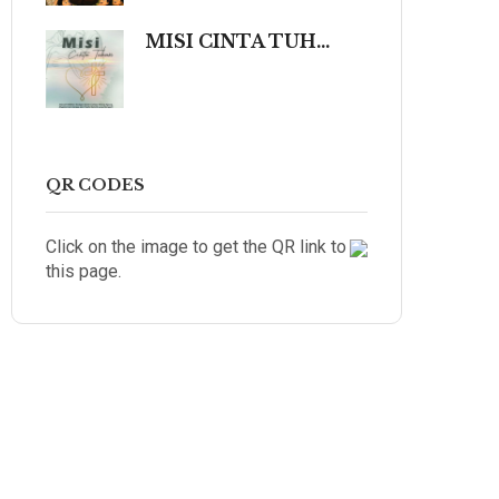
MISI CINTA TUHAN (Sebuah Refleksi Teologis dalam Cahaya Kidung Agung, Magisterium Gereja, dan Tradisi Katolik yang Mengalir dalam Keindahan Budaya serta Spiritualitas Mendalam yang Menyentuh dan Meneguhkan Hati Beriman.)
QR CODES
Click on the image to get the QR link to
this page.