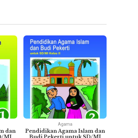
Agama
am dan
Pendidikan Agama Islam dan
Pok
D/MI
Budi Pekerti untuk SD/MI
Eko