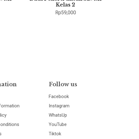
Kelas 2
Rp
59,000
ation
Follow us
Facebook
nformation
Instagram
licy
WhatsUp
onditions
YouTube
s
Tiktok