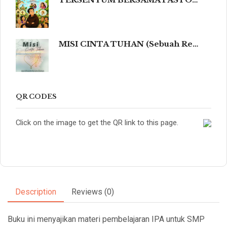
TERSENYUM BERSAMA PASTOR NANDO 80 Humor Ringan tentang Iman, Kehidupan, dan Kemanusiaan
MISI CINTA TUHAN (Sebuah Refleksi Teologis dalam Cahaya Kidung Agung, Magisterium Gereja, dan Tradisi Katolik yang Mengalir dalam Keindahan Budaya serta Spiritualitas Mendalam yang Menyentuh dan Meneguhkan Hati Beriman.)
QR CODES
Click on the image to get the QR link to this page.
Description
Reviews (0)
Buku ini menyajikan materi pembelajaran IPA untuk SMP