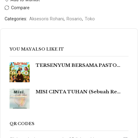
Compare
Categories:
Aksesoris Rohani
,
Rosario
,
Toko
YOU MAY ALSO LIKE IT
TERSENYUM BERSAMA PASTOR NANDO 80 Humor Ringan tentang Iman, Kehidupan, dan Kemanusiaan
MISI CINTA TUHAN (Sebuah Refleksi Teologis dalam Cahaya Kidung Agung, Magisterium Gereja, dan Tradisi Katolik yang Mengalir dalam Keindahan Budaya serta Spiritualitas Mendalam yang Menyentuh dan Meneguhkan Hati Beriman.)
QR CODES