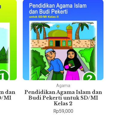
Agama
am dan
Pendidikan Agama Islam dan
Pok
D/MI
Budi Pekerti untuk SD/MI
Eko
Kelas 2
Rp
59,000