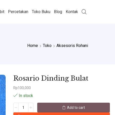
bit
Percetakan
Toko Buku
Blog
Kontak
Home
Toko
Aksesoris Rohani
Rosario Dinding Bulat
Rp
100,000
In stock
Add to cart