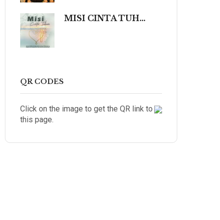
MISI CINTA TUHAN (Sebuah Refleksi Teologis dalam Cahaya Kidung Agung, Magisterium Gereja, dan Tradisi Katolik yang Mengalir dalam Keindahan Budaya serta Spiritualitas Mendalam yang Menyentuh dan Meneguhkan Hati Beriman.)
QR CODES
Click on the image to get the QR link to
this page.