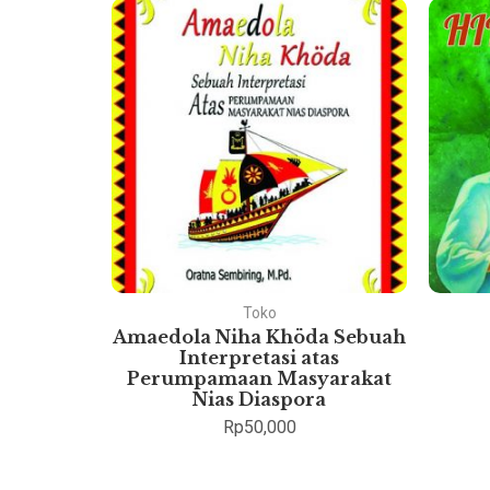
Toko
ukum
Amaedola Niha Khöda Sebuah
esia
Interpretasi atas
Perumpamaan Masyarakat
Nias Diaspora
Rp
50,000